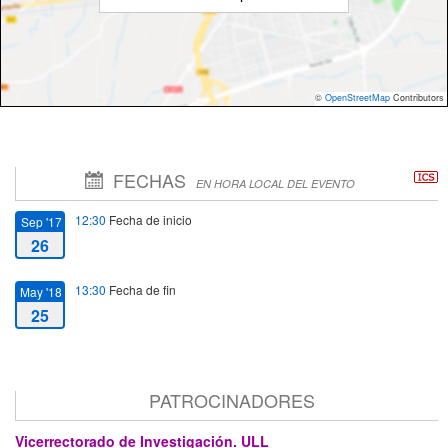
©
OpenStreetMap
Contributors
FECHAS
EN HORA LOCAL DEL EVENTO
12:30
Fecha de inicio
Sep '17
26
13:30
Fecha de fin
May '18
25
PATROCINADORES
Vicerrectorado de Investigación. ULL