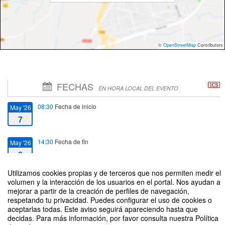
©
OpenStreetMap
Contributors
FECHAS
EN HORA LOCAL DEL EVENTO
08:30
Fecha de inicio
May '26
7
14:30
Fecha de fin
May '26
8
Utilizamos cookies propias y de terceros que nos permiten medir el
volumen y la interacción de los usuarios en el portal. Nos ayudan a
mejorar a partir de la creación de perfiles de navegación,
respetando tu privacidad. Puedes configurar el uso de cookies o
aceptarlas todas. Este aviso seguirá apareciendo hasta que
II Jornadas de Tecnologías de Propulsión Eléctrica Marina y Electrificación
decidas. Para más información, por favor consulta nuestra Política
Portuaria