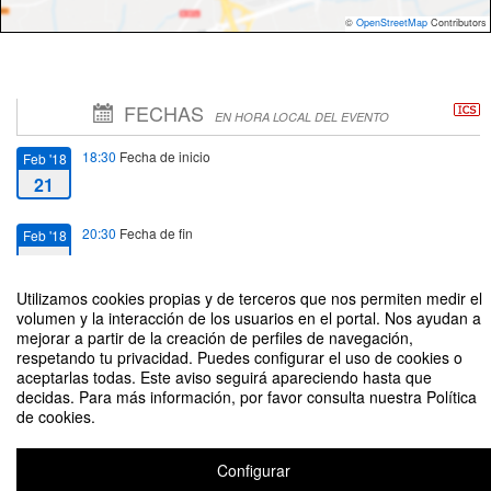
©
OpenStreetMap
Contributors
FECHAS
EN HORA LOCAL DEL EVENTO
18:30
Fecha de inicio
Feb '18
21
20:30
Fecha de fin
Feb '18
21
Utilizamos cookies propias y de terceros que nos permiten medir el
volumen y la interacción de los usuarios en el portal. Nos ayudan a
mejorar a partir de la creación de perfiles de navegación,
respetando tu privacidad. Puedes configurar el uso de cookies o
aceptarlas todas. Este aviso seguirá apareciendo hasta que
Día de los Estudios de los Grados de Industriales y XI Jornadas de
decidas. Para más información, por favor consulta nuestra Política
Ingeniería Técnica Industrial en la ULL
de cookies.
Organizado por Escuela Superior de Ingeniería y Tecnología
Configurar