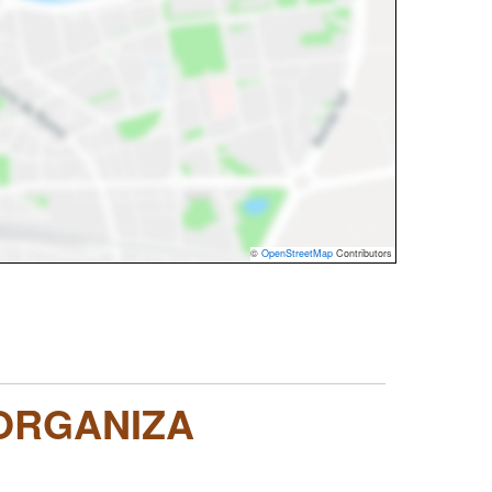
©
OpenStreetMap
Contributors
ORGANIZA