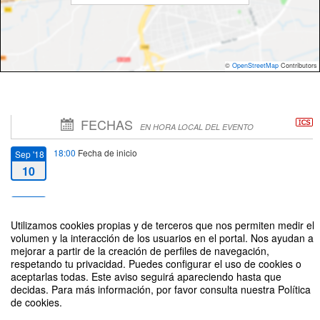
©
OpenStreetMap
Contributors
FECHAS
EN HORA LOCAL DEL EVENTO
18:00
Fecha de inicio
Sep '18
10
20:00
Fecha de fin
Sep '18
10
Utilizamos cookies propias y de terceros que nos permiten medir el
volumen y la interacción de los usuarios en el portal. Nos ayudan a
mejorar a partir de la creación de perfiles de navegación,
respetando tu privacidad. Puedes configurar el uso de cookies o
aceptarlas todas. Este aviso seguirá apareciendo hasta que
decidas. Para más información, por favor consulta nuestra Política
de cookies.
Hablando sobre libros (II): Encuentro con Rafael-José Díaz