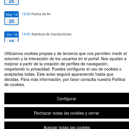
25
15:00
Fecha de fin
May '16
25
14:00
Apertura de inscripciones
Dic '18
16
Utilizamos cookies propias y de terceros que nos permiten medir el
volumen y la interacción de los usuarios en el portal. Nos ayudan a
mejorar a partir de la creación de perfiles de navegación,
respetando tu privacidad. Puedes configurar el uso de cookies o
aceptarlas todas. Este aviso seguirá apareciendo hasta que
II Jornada de Orientación a la finalización de los estudios de Enfermería
decidas. Para más información, por favor consulta nuestra Política
Organizado por María Mercedes Arias Hernández
de cookies.
Configurar
Aviso legal
|
Contacto
Plataforma de organización de eventos Symposium
Copyright © 2026
Rechazar todas las cookies y cerrar
Aceptar todas las cookies