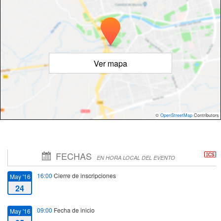
Ver mapa
©
OpenStreetMap
Contributors
FECHAS
EN HORA LOCAL DEL EVENTO
16:00
Cierre de inscripciones
May '16
24
09:00
Fecha de inicio
May '16