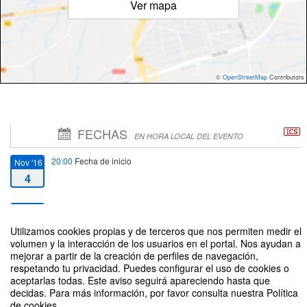
Ver mapa
©
OpenStreetMap
Contributors
FECHAS
EN HORA LOCAL DEL EVENTO
20:00
Fecha de inicio
Nov '16
4
22:00
Fecha de fin
Nov '16
4
Utilizamos cookies propias y de terceros que nos permiten medir el
volumen y la interacción de los usuarios en el portal. Nos ayudan a
mejorar a partir de la creación de perfiles de navegación,
respetando tu privacidad. Puedes configurar el uso de cookies o
aceptarlas todas. Este aviso seguirá apareciendo hasta que
decidas. Para más información, por favor consulta nuestra Política
de cookies.
Escépticos en el pub en Tenerife: Carl Sagan, una vela en la oscuridad