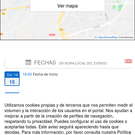
Ver mapa
©
OpenStreetMap
Contributors
FECHAS
EN HORA LOCAL DEL EVENTO
16:00
Fecha de inicio
Dic '16
15
18:00
Fecha de fin
Dic '16
15
Utilizamos cookies propias y de terceros que nos permiten medir el
volumen y la interacción de los usuarios en el portal. Nos ayudan a
mejorar a partir de la creación de perfiles de navegación,
respetando tu privacidad. Puedes configurar el uso de cookies o
aceptarlas todas. Este aviso seguirá apareciendo hasta que
decidas. Para más información, por favor consulta nuestra Política