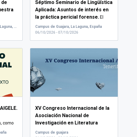
 de
Séptimo Seminario de Lingüística
uestra
Aplicada: Asuntos de interés en
la práctica pericial forense.
El
Labor...
ULL: Facultad de Humanidades, La Laguna, España
Campus de Guajara, La Laguna, España
 en las
06/10/2026 - 07/10/2026
a y
XXI).
...
 AIGELE.
XV Congreso Internacional de la
Asociación Nacional de
Investigación en Literatura
s, como
Infantil y Juvenil (ANILIJ).
...
paña
Campus de guajara