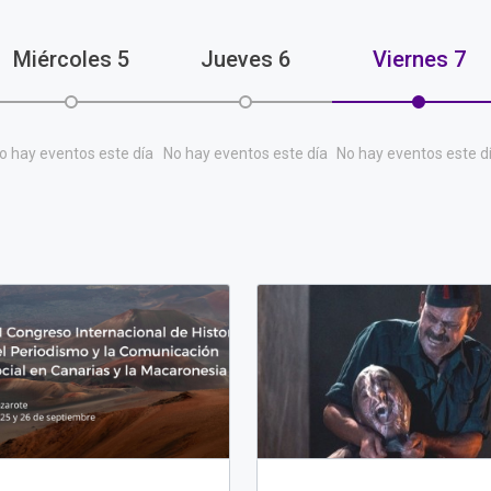
Miércoles
5
Jueves
6
Viernes
7
o hay eventos este día
No hay eventos este día
No hay eventos este d