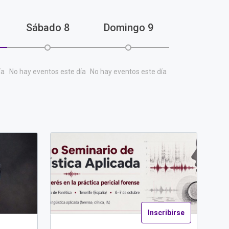
Sábado
8
Domingo
9
ía
No hay eventos este día
No hay eventos este día
Inscribirse