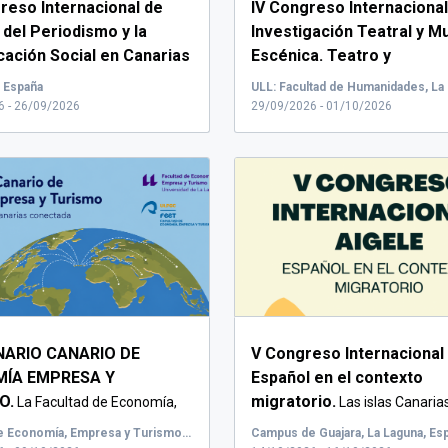
greso Internacional de
IV Congreso Internacional
 del Periodismo y la
Investigación Teatral y M
ación Social en Canarias
Escénica. Teatro y
caronesia.
democracia(s): memoria,
...
, España
transiciones y resistencia
6 - 26/09/2026
29/09/2026 - 01/10/2026
artes escénicas en Españ
América Latina (siglos XX-
INARIO CANARIO DE
V Congreso Internacional
ÍA EMPRESA Y
Español en el contexto
O.
migratorio.
La Facultad de Economía,
Las islas Canaria
 Turismo de la Un...
territorio...
Facultad de Economía, Empresa y Turismo. Universidad de La Laguna
Campus de Guajara, La Laguna, Es