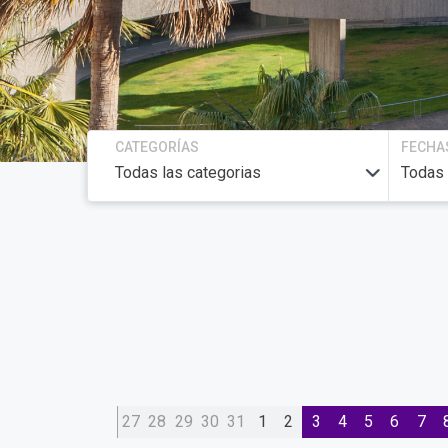
CATEGORÍAS
FECHA
27
28
29
30
31
1
2
3
4
5
6
7