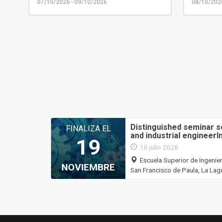
Robayna.
...
07/10/2026 - 09/10/2026
08/10/202
Distinguished seminar s
FINALIZA EL
and industrial engineerI
19
16 julio 2026
Escuela Superior de Ingenie
NOVIEMBRE
San Francisco de Paula, La Lag