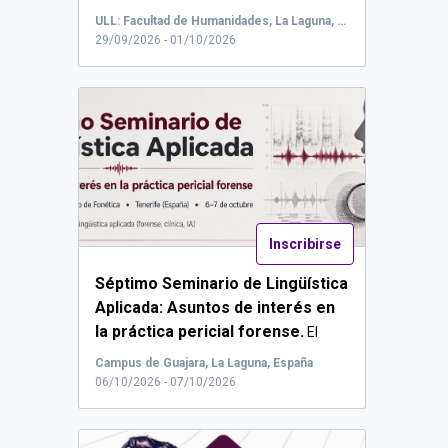
democracia(s): memoria,
ULL: Facultad de Humanidades, La Laguna, España
transiciones y resistencia en las
29/09/2026 - 01/10/2026
artes escénicas en España y
América Latina (siglos XX-XXI).
...
Inscribirse
Séptimo Seminario de Lingüística
Aplicada: Asuntos de interés en
la práctica pericial forense.
El
Labor...
Campus de Guajara, La Laguna, España
06/10/2026 - 07/10/2026