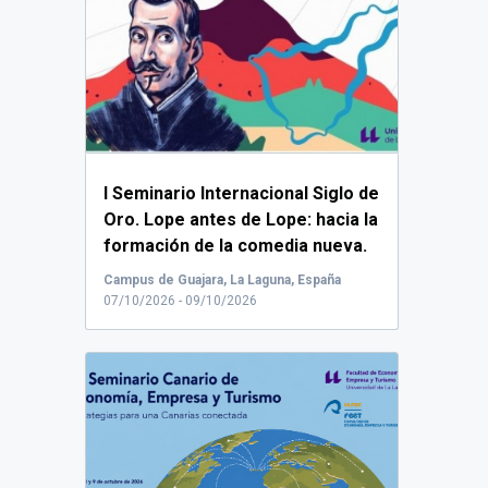
I Seminario Internacional Siglo de
Oro. Lope antes de Lope: hacia la
formación de la comedia nueva.
In memoriam Andrés Sánchez
Campus de Guajara, La Laguna, España
Robayna.
...
07/10/2026 - 09/10/2026