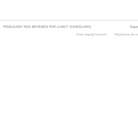
PEDALEADA "NOS MOVEMOS POR LA BICI" (CANCELADO)
Orga
Aviso legal
|
Contacto
Plataforma de o