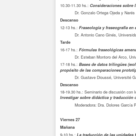
10.30-11.30 hs.:
Consideraciones sobre la
Dr. Gonzalo Ortega Ojeda y Narés Garc
Descanso
12-13 hs.:
Fraseología y fraseografía en 
Dr. Antonio Cano Ginés, Universidad
Tarde
16-17 hs.:
Fórmulas fraseológicas amenaz
Dr. Esteban Montoro del Arco, Unive
17-18 hs.:
Bases de datos trilingües (wol
propósito de las comparaciones prototí
Dr. Gustave Dioussé, Université Gas
Descanso
18-19.30 hs.: Seminario de discusión con 
Investigar sobre didáctica y traducción 
Moderadora: Dra. Dolores García 
Viernes 27
Mañana
9-10 hs.:
La traducción de las unidades 