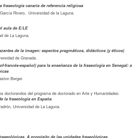
 fraseología canaria de referencia religiosa
ía Rivero, Universidad de la Laguna.
el aula de E/LE
 de La Laguna.
antes de la imagen: aspectos pragmáticos, didácticos (y éticos)
rsidad de Granada.
of-francés-español) para la enseñanza de la fraseología en Senegal: a
picas
ton Berger.
los doctorandos del programa de doctorado en Arte y Humanidades:
de la fraseología en España
.
Padrón, Universidad de La Laguna.
fraseológicas. A propósito de las unidades fraseológicas