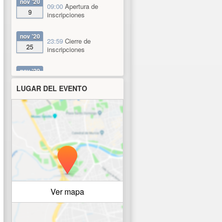
nov
'20
09:00
Apertura de
9
inscripciones
nov
'20
23:59
Cierre de
25
inscripciones
nov
'20
09:00
Fecha de inicio
26
LUGAR DEL EVENTO
nov
'20
13:30
Fecha de fin
27
Ver mapa