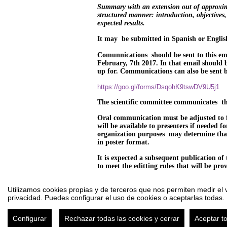
Summary with an extension out of approxima
structured
manner: introduction, objectives
expected results.
It may be submitted in Spanish or Englis
Comunnications should be sent to this em
February, 7th 2017. In that email should 
up for. Communications can also be sent b
https://goo.gl/forms/DsqohK9tswDV9U5j1
The scientific committee communicates the
Oral communication must be adjusted to f
will be available to presenters if needed 
organization purposes may determine tha
in poster format.
It is expected a subsequent publication of
to meet the editting rules that will be pro
Utilizamos cookies propias y de terceros que nos permiten medir el v
privacidad. Puedes configurar el uso de cookies o aceptarlas todas.
I Congreso Internacional de Bioética: Vulnerabilidad
A
Configurar
Rechazar todas las cookies y cerrar
Aceptar t