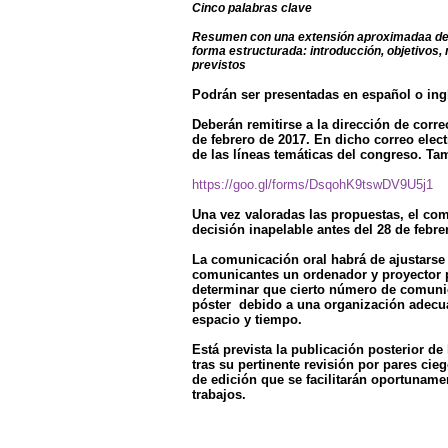
Cinco palabras clave
Resumen con una extensión aproximadaa de 
forma estructurada: introducción, objetivos,
previstos
Podrán ser presentadas en español o ing
Deberán remitirse a la dirección de corr
de febrero de 2017. En dicho correo elec
de las líneas temáticas del congreso. Ta
https://goo.gl/forms/DsqohK9tswDV9U5j1
Una vez valoradas las propuestas, el com
decisión inapelable antes del 28 de febr
La comunicación oral habrá de ajustarse
comunicantes un ordenador y proyector pa
determinar que cierto número de comun
póster debido a una organización adecu
espacio y tiempo.
Está prevista la publicación posterior d
tras su pertinente revisión por pares cie
de edición que se facilitarán oportuname
trabajos.