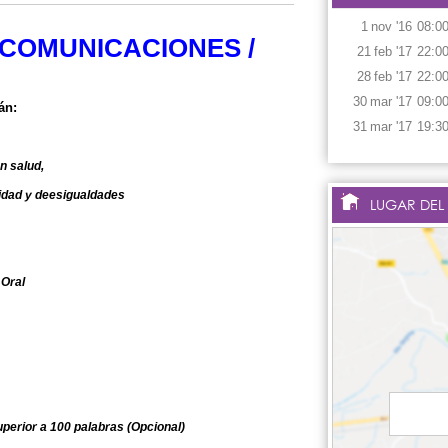
1
nov
'16
08:0
COMUNICACIONES /
21
feb
'17
22:0
28
feb
'17
22:0
30
mar
'17
09:0
án:
31
mar
'17
19:3
 salud,
 y deesigualdades
LUGAR DEL
Oral
uperior a 100 palabras (Opcional)