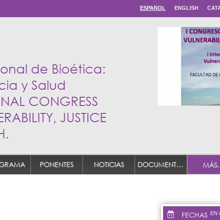
ESPAÑOL
ENGLISH
CAT
onal de Bioética:
cia y Salud
TIONAL CONGRESS
RABILITY, JUSTICE
H.
GRAMA
PONENTES
NOTICIAS
DOCUMENTACIÓN
MÁS..
FECHAS
EN