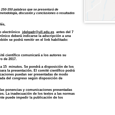
250-350 palabras que se presentará de
 metodología, discusión y conclusiones o resultados
lés,
eo electrónico
jdelgadr@ull.edu.es
antes del 7
trónico deberá indicarse la adscripción a una
mbién se podrá remitir
en el link habilitado:
ité científico comunicará a los autores su
ero de 2017.
 a 15 minutos. Se pondrá a disposición de los
ra la presentación. El comité científico podrá
icaciones puedan ser presentadas de modo
ada del congreso según disposición de
e las ponencias y comunicaciones presentadas
gos. La inadecuación de los textos a las normas
nte puede impedir la publicación de los