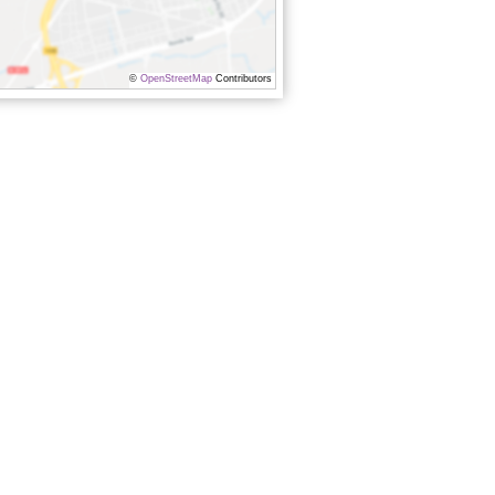
©
OpenStreetMap
Contributors