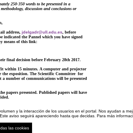
tely 250-350 words to be presented in a
, methodology, discussion and conclusions or
h,
jdelgadr@ull.edu.es
ail address,
, before
be indicated the Pannel which you have signed
y means of this link:
ir final decision before February 28th 2017.
it within 15 minutes. A computer and projector
for the exposition. The Scientific Committee for
t a number of communications will be presented
 the papers presented. Published papers will have
vided.
olumen y la interacción de los usuarios en el portal. Nos ayudan a mejo
 Este aviso seguirá apareciendo hasta que decidas. Para más informació
, Justicia y Salud Global. I INTERNATIONAL...
viso legal
|
Contacto
Plataforma de organización de eventos Symposium
Copyright © 20
odas las cookies