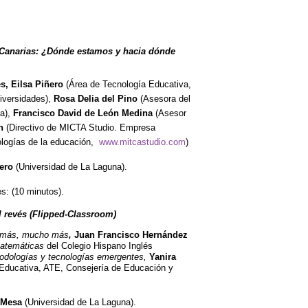
 Canarias: ¿Dónde estamos y hacia dónde
s, Eilsa Piñero
(Área de Tecnología Educativa,
iversidades),
Rosa Delia del Pino
(Asesora del
a),
Francisco David de León Medina
(Asesor
n
(Directivo de MICTA Studio. Empresa
ologías de la educación,
www.mitcastudio.com
)
vero
(Universidad de La Laguna).
s: (10 minutos).
 revés (Flipped-Classroom)
 más, mucho más
,
Juan Francisco Hernández
matemáticas
del Colegio Hispano Inglés
odologías y tecnologías emergentes,
Yanira
 Educativa, ATE, Consejería de Educación y
a Mesa
(Universidad de La Laguna).