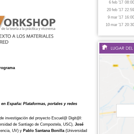
6
feb
'17
08:0
20
feb
'17
22:5
9
mar
'17
16:0
10
mar
'17
20:3
LUGAR DEL
rograma
 en España: Plataformas, portales y redes
 de investigación del proyecto Escuel@ Digit@l:
ersidad de Santiago de Compostela, USC),
José
lencia, UV) y
Pablo Santana Bonilla
(Universidad