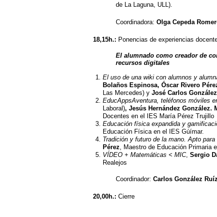
de La Laguna, ULL).
Coordinadora:
Olga Cepeda Rome
18,15h.:
Ponencias de experiencias docente
El alumnado como creador de con
recursos digitales
El uso de una wiki con alumnos y alumn
Bolaños Espinosa, Óscar Rivero
Pére
Las Mercedes) y
José Carlos González
EducAppsAventura, teléfonos móviles e
Laboral)
, Jesús Hernández González. 
Docentes en el IES María Pérez Trujillo
Educación física expandida y gamificaci
Educación Física en el IES Gúímar.
Tradición y futuro de la mano. Apto para
Pérez
, Maestro de Educación Primaria 
VÍDEO + Matemáticas < MIC
,
Sergio D
Realejos
Coordinador:
Carlos González Ruí
20,00h.:
Cierre