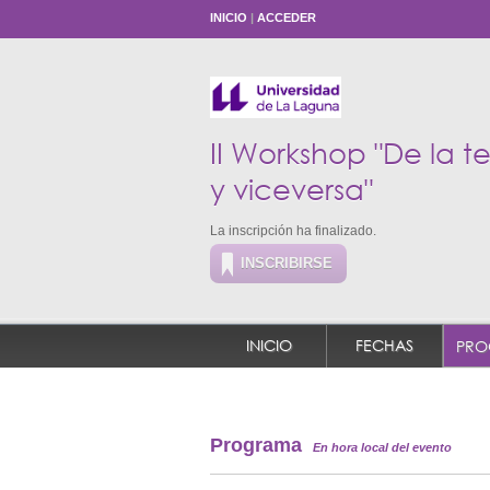
INICIO
|
ACCEDER
II Workshop "De la t
y viceversa"
La inscripción ha finalizado.
INSCRIBIRSE
INICIO
FECHAS
PRO
Programa
En hora local del evento