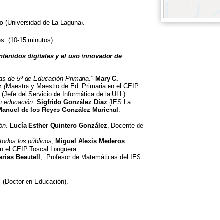
ro
(Universidad de La Laguna).
s: (10-15 minutos).
tenidos digitales y el uso innovador de
as de 5º de Educación Primaria."
Mary C.
z
(
Maestra y Maestro de Ed. Primaria en el CEIP
(Jefe del Servicio de Informática de la ULL).
n educación
.
Sigfrido González Díaz
(IES La
Manuel de los Reyes González Marichal
.
ón
.
Lucía Esther Quintero González
, Docente de
 todos los públicos
,
Miguel Alexis Mederos
en el CEIP Toscal Longuera
arias Beautell
, Profesor de Matemáticas del IES
z
(Doctor en Educación).