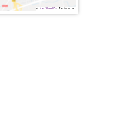
©
OpenStreetMap
Contributors